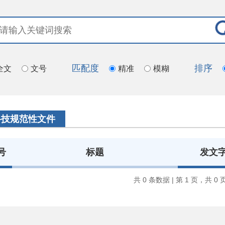
匹配度
排序
全文
文号
精准
模糊
科技规范性文件
号
标题
发文
共 0 条数据 | 第 1 页，共 0 